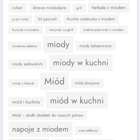
herbata z miodem
cukier
drzewa miododajne
grill
kit pszczeli
Kruche ciasteczka z miodem
ja pić miód
Kurczak w miodzie
marynaty na glrill
miekkie pierniczki z miodem
miody
miody balsamiczne
miodowe zeberka
miody w kuchni
miody sadowskich
Miód
miód akacjowy
miody z kaszub
miód w kuchni
miód i kuchnia
Miód – słodki dodatek do naszych potraw
napoje z miodem
ocet jabłkowy