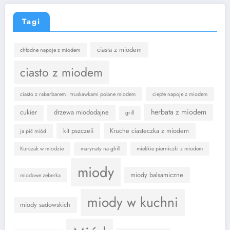
Tagi
ciasta z miodem
chłodne napoje z miodem
ciasto z miodem
ciasto z rabarbarem i truskawkami polane miodem
ciepłe napoje z miodem
herbata z miodem
cukier
drzewa miododajne
grill
kit pszczeli
Kruche ciasteczka z miodem
ja pić miód
Kurczak w miodzie
marynaty na glrill
miekkie pierniczki z miodem
miody
miody balsamiczne
miodowe zeberka
miody w kuchni
miody sadowskich