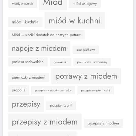
Miód
miód akacjowy
miody z kaszub
miód w kuchni
miód i kuchnia
Miód – słodki dodatek do naszych potraw
napoje z miodem
ocet jabłkowy
pasieka sadowskich
pierniczki
pierniczki na choinkę
potrawy z miodem
pierniczki z miodem
propolis
przepis na miod z mniszka
przepis na pierniczki
przepisy
przepisy na grill
przepisy z miodem
przepsiy z miodem