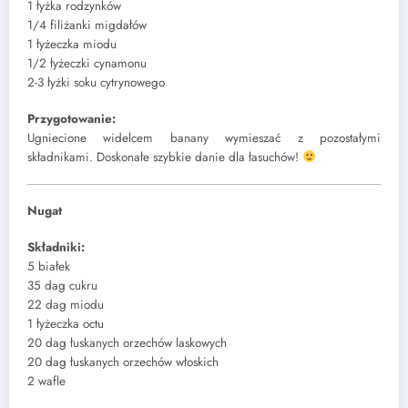
1 łyżka rodzynków
1/4 filiżanki migdałów
1 łyżeczka miodu
1/2 łyżeczki cynamonu
2-3 łyżki soku cytrynowego
Przygotowanie:
Ugniecione widelcem banany wymieszać z pozostałymi
składnikami. Doskonałe szybkie danie dla łasuchów!
Nugat
Składniki:
5 białek
35 dag cukru
22 dag miodu
1 łyżeczka octu
20 dag łuskanych orzechów laskowych
20 dag łuskanych orzechów włoskich
2 wafle