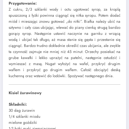
Przygotowanie:
Z cukru, 2/3 szklanki wody i octu ugotować syrop, za kroplą
spuszczoną z łyżki powinna ciągnąć się nitka syropu. Potem dodać
miód i mieszając znowu gotować „do nitki”. Białka należy ubić na
sztywno i cały czas ubijając, wlewać do piany cienką strugą bardzo
gorący syrop. Następnie ustawić naczynie na garnku z wrzącą
wodą i ubijać tak długo, aż masa stanie się gęsta i przestanie się
ciągnąć. Bardzo trudno dokładnie określić czas ubijania, ale zwykle
ta czynność zajmuje nie mniej niż 45 minut. Orzechy posiekać na
grube kawałki i lekko uprażyć na patelni, następnie ostudzić i
wymieszać z masą. Nugat wyłożyć na wafel, przykryć drugim
waflem i przykryć go drugim waflem. Całość obciążyć deską
kuchenną oraz wstawić do lodówki. Spożywać następnego dnia.
Kisiel żurawinowy
Składniki:
30 dag żurawin
1/4 szklanki miodu
mielone goździki
1-2 łyżki mąki ziemniaczanej