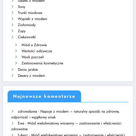
Sałatki z miodem
Sosy
Trunki miodowe
Wypieki z miodem
Ziołomiody
Zupy
Ciekawostki
Miód a Zdrowie
Wartości odżywcze
Wosk pszczeli
Zastosowania kosmetyczne
Dania jarskie
Desery z miodem
Najnowsze komentarze
zdrowakawa
-
Napoje z miodem – naturalny sposób na zdrowie,
odporność i wyjątkowy smak
Ewa
-
Miód wielokwiatowy wiosenny – zastosowanie i właściwości
zdrowotne
Łukasz
-
Miód wielokwiatowy wiosenny – zastosowanie i właściwości