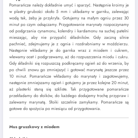
Pomarańcze należy dokładnie umyć i sparzyć. Następnie kroimy je
w plastry grubości około 5 mm i układamy w garnku, zalewając
wodą tak, żeby je przykryła. Gotujemy na małym ogniu przez 30
minut po czym odsączamy. Przygotowanie marynaty rozpoczynamy
od podgrzania cynamonu, kolendry i kardamonu na suchej patelni
mieszając, aby nie przypalić składników. Gdy zaczną silnie
pachnieć, zdejmujemy je z ognia i rozdrabniamy w moździerzu.
Następnie wkładamy je do garnka wraz z miodem i cukrem,
wlewamy ocet i podgrzewamy, aż do rozpuszczenia miodu i cukru.
Gdy składniki się rozpuszczą podkręcamy ogień aż do wrzenia, by
po chwili znowu go zmniejszyć i gotować marynatę jeszcze przez
10 minut. Pomarańcze wkładamy do marynaty i zagotowujemy,
następnie zmniejszamy ogień i gotujemy je przez kolejne 20 minut,
aż plasterki staną się szkliste. Tak przygotowane pomarańcze
przekładamy do słoików, do każdego dodajemy trochę przypraw i
zalewamy marynatą. Słoiki szczelnie zamykamy. Pomarańcze są
gotowe do spożycia po miesiącu od przygotowania.
Mus gruszkowy z miodem