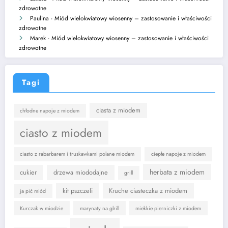
zdrowotne
Paulina
-
Miód wielokwiatowy wiosenny – zastosowanie i właściwości
zdrowotne
Marek
-
Miód wielokwiatowy wiosenny – zastosowanie i właściwości
zdrowotne
Tagi
ciasta z miodem
chłodne napoje z miodem
ciasto z miodem
ciasto z rabarbarem i truskawkami polane miodem
ciepłe napoje z miodem
herbata z miodem
cukier
drzewa miododajne
grill
kit pszczeli
Kruche ciasteczka z miodem
ja pić miód
Kurczak w miodzie
marynaty na glrill
miekkie pierniczki z miodem