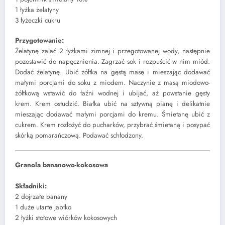
1 łyżka żelatyny
3 łyżeczki cukru
Przygotowanie:
Żelatynę zalać 2 łyżkami zimnej i przegotowanej wody, następnie
pozostawić do napęcznienia. Zagrzać sok i rozpuścić w nim miód.
Dodać żelatynę. Ubić żółtka na gęstą masę i mieszając dodawać
małymi porcjami do soku z miodem. Naczynie z masą miodowo-
żółtkową wstawić do łaźni wodnej i ubijać, aż powstanie gęsty
krem. Krem ostudzić. Białka ubić na sztywną pianę i delikatnie
mieszając dodawać małymi porcjami do kremu. Śmietanę ubić z
cukrem. Krem rozłożyć do pucharków, przybrać śmietaną i posypać
skórką pomarańczową. Podawać schłodzony.
Granola bananowo-kokosowa
Składniki:
2 dojrzałe banany
1 duże utarte jabłko
2 łyżki stołowe wiórków kokosowych