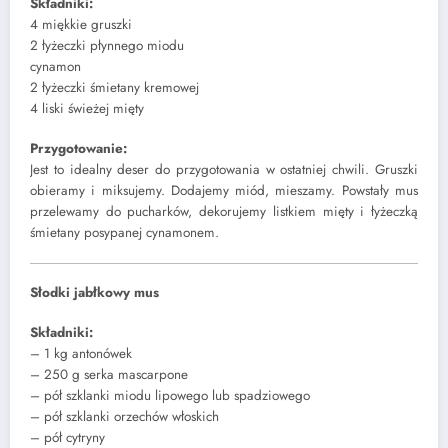
Składniki:
4 miękkie gruszki
2 łyżeczki płynnego miodu
cynamon
2 łyżeczki śmietany kremowej
4 liski świeżej mięty
Przygotowanie:
Jest to idealny deser do przygotowania w ostatniej chwili. Gruszki
obieramy i miksujemy. Dodajemy miód, mieszamy. Powstały mus
przelewamy do pucharków, dekorujemy listkiem mięty i łyżeczką
śmietany posypanej cynamonem.
Słodki jabłkowy mus
Składniki:
– 1 kg antonówek
– 250 g serka mascarpone
– pół szklanki miodu lipowego lub spadziowego
– pół szklanki orzechów włoskich
– pół cytryny