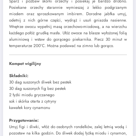
Sparz i pozbaw skórki orzechy i posiekaj je bardzo drobno.
Posiekane orzechy starannie wymieszaj z lekko podgrzanym
miodem oraz sproszkowanym imbirem. Dorodne jabłka umyj,
odetnij z nich górne części, wydrąż i usuń gniazda nasienne.
Wnętrze owocu wypełnij masą orzechowo-miodową, a na wierzchu
każdego połóż grudkę masła. Ułóż owoce na blasze wyłożonej folią
aluminiową i wstaw do gorącego piekarnika. Piecz 30 minut w
temperaturze 200ºC. Można podawać na zimno lub gorąco.
Kompot wigilijny
Składniki:
30 dag suszonych śliwek bez pestek
30 dag suszonych fig bez pestek
2 łyżki miodu gryczanego
sok i skórka otarta z cytryny
kawałek kory cynamonu
Przygotowanie:
Umyj figi i śliwki, włóż do osobnych rondelków, zalej letnią wodą i
pozostaw na kilka godzin. Do śliwek dodaj łyżkę miodu i cynamon,