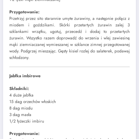
Przygotowanie:
Przetrzyj przez sito starannie umyte żurawiny, a następnie połącz z
miodem i goździkami. Skórki przetartych żurawin zalej 3
szklankami wrzątku, ugotuj, przecedź i dodaj to przetartych
żurawin. Wszystko razem doprowadź do wrzenia i wlej zawiesinę
mąki ziemniaczanej wymieszanej w szklance zimnej przegotowanej
wody. Podgrzej mieszając. Gęsty kisiel rozlej do salaterek, podawaj
schłodzony.
Jabłka imbirowe
Składniki:
4 duże jabłka
15 dag orzechów włoskich
8 dag miodu
3 dag masła
1/2 łyżeczki imbiru
Przygotowanie: