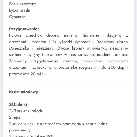
Sok z ½ cytryny
Łyżka masła
Cynamon
Przygotowanie:
Połowę orzechów drobno siekamy. Śmietanę miksujemy z
orzechami, miodem i ½ łyżeczki cynamonu. Dodajemy ziarna
słonecznika i mieszamy. Owoce kroimy w ćwiartki, skrapiamy
sokiem z cytryny i układamy w posmarowanej masłem foremce.
Zalewamy przygotowanym kremem, posypujemy pozostałymi
orzechami i zapiekamy w piekarniku rozgrzanym do 200 stopni
przez około 20 minut.
Krem miodowy
Składniki:
2/3 szklanki miodu
2 jajka
1 szklanka soku z pomarańczy oraz otarta skórka z jednej
pomarańczy
1 pojemnik śmietany 18%