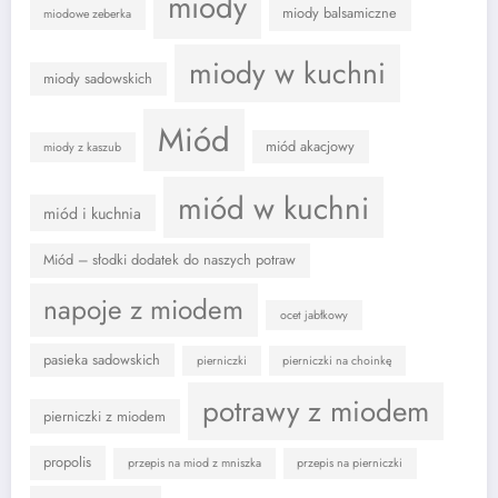
miody
miody balsamiczne
miodowe zeberka
miody w kuchni
miody sadowskich
Miód
miód akacjowy
miody z kaszub
miód w kuchni
miód i kuchnia
Miód – słodki dodatek do naszych potraw
napoje z miodem
ocet jabłkowy
pasieka sadowskich
pierniczki
pierniczki na choinkę
potrawy z miodem
pierniczki z miodem
propolis
przepis na miod z mniszka
przepis na pierniczki