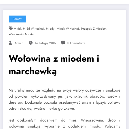
Porady
,
,
,
,
,
Miód
Miód W Kuchni
Miody
Miody W Kuchni
Przepsiy Z Miodem
Własciwości Miodu
Admin
16 Lutego, 2015
0 Komentarze
Wołowina z miodem i
marchewką
Naturalny miód ze względu na swoje walory odżywcze i smakowe
od pokoleń wykorzystywany jest jako składnik obiadów, sosów i
deserów. Doskonale pozwala przełamywać smaki i łączyć potrawy
ostre i słodkie, kwaśne i lekko gorzkawe.
Jest doskonałym dodatkiem do mięs. Wieprzowina, drób i
wołowina smakują wybornie z dodatkiem miodu. Polecamy