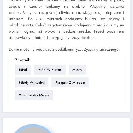
Obieramy marchew, cebulę i czosnek. Marchew kroimy w paski,
cebulę i czosnek siekamy na drobno. Wszystkie warzywa
podsmażamy na rozgrzanej oliwie, doprawiając solą, pieprzem i
imbirem. Po kilku minutach dodajemy bulion, sos sojowy i
odrobinę octu. Całość zagotowujemy, dodajemy mięso i dusimy na
wolnym ogniu, aż wołowina będzie miękka. Przed podaniem
doprawiamy miodem i posypujemy szczypiorkiem.
Danie możemy podawać z dodatkiem ryżu. Życzymy smacznego!
Znacznik
Miód
Miód W Kuchni
Miody
Miody W Kuchni
Przepsiy Z Miodem
Własciwości Miodu