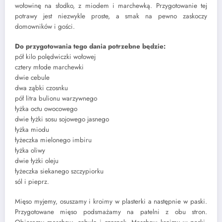
wołowinę na słodko, z miodem i marchewką. Przygotowanie tej
potrawy jest niezwykle proste, a smak na pewno zaskoczy
domowników i gości.
Do przygotowania tego dania potrzebne będzie:
pół kilo polędwiczki wołowej
cztery młode marchewki
dwie cebule
dwa ząbki czosnku
pół litra bulionu warzywnego
łyżka octu owocowego
dwie łyżki sosu sojowego jasnego
łyżka miodu
łyżeczka mielonego imbiru
łyżka oliwy
dwie łyżki oleju
łyżeczka siekanego szczypiorku
sól i pieprz.
Mięso myjemy, osuszamy i kroimy w plasterki a następnie w paski.
Przygotowane mięso podsmażamy na patelni z obu stron.