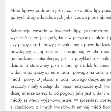
Miód lipowy podobnie jak napar z kwiatów lipy posia
górnych dróg oddechowych jak i typowe przeziębieni
Substancje zawarte w kwiatach lipy, przenoszone
wykrztuśne, co jest pożądane w przypadku infekcji
czy grypy miód lipowy jest zalecany z powodu dział
powstający z jej nektaru, stosuje się w choroba
pochodzenia naturalnego, jak na przykład sok malin
dziś dnia stosowany jako naturalny środek leczenia
widać więc spożywanie miodu lipowego na pewno si
miód lipowy. O jakości miodu lipowego decyduje jed
pszczoły miały dostęp do niezanieczyszczonych kwia
dużej mierze zależy to od pogody jaka jest w danym ro
miody są wtedy wyjątkowo jasne. W sprzedaży dostęp
a częściowo z innych kwiatów. Niemniej miód lipow