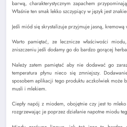
barwą, charakterystycznym zapachem przypominają
Właśnie ten smak lekko szczypiący w język jest zna
Jeśli miód się skrystalizuje przyjmuje jasną, kremową
Warto pamiętać, ze lecznicze właściwości miodu
zniszczeniu jeśli dodamy go do bardzo gorącej herba
Należy zatem pamiętać aby nie dodawać go zaraz 
temperatura płynu nieco się zmniejszy. Dodawanie
sposobem aplikacji tego produktu aczkolwiek może 
musli i mlekiem.
Ciepły napój z miodem, obojętnie czy jest to mleko
rozgrzewając je poprzez działanie napotne miodu teg
Miody zarówno lipowe, jak też inne to bardzo p