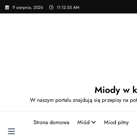
Skip
9 sierpnia, 2026
11:12:56 AM
to
content
Miody w k
W naszym portalu znajdują się przepisy na p
Strona domowa
Miód
Miod pitny