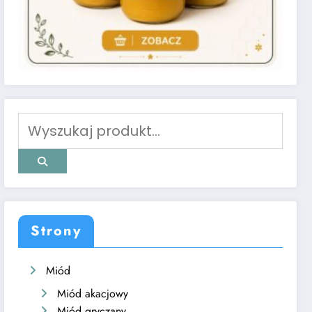
Strony
Miód
Miód akacjowy
Miód gryczany