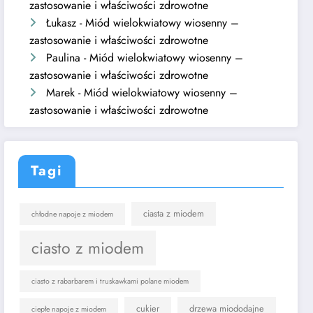
zastosowanie i właściwości zdrowotne
Łukasz
-
Miód wielokwiatowy wiosenny –
zastosowanie i właściwości zdrowotne
Paulina
-
Miód wielokwiatowy wiosenny –
zastosowanie i właściwości zdrowotne
Marek
-
Miód wielokwiatowy wiosenny –
zastosowanie i właściwości zdrowotne
Tagi
ciasta z miodem
chłodne napoje z miodem
ciasto z miodem
ciasto z rabarbarem i truskawkami polane miodem
cukier
drzewa miododajne
ciepłe napoje z miodem