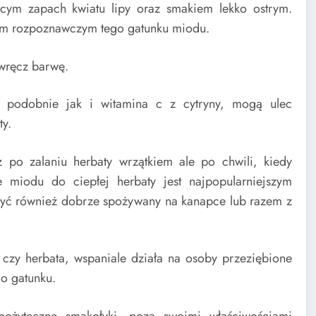
cym zapach kwiatu lipy oraz smakiem lekko ostrym.
kiem rozpoznawczym tego gatunku miodu.
 wręcz barwę.
, podobnie jak i witamina c z cytryny, mogą ulec
ty.
po zalaniu herbaty wrzątkiem ale po chwili, kiedy
 miodu do ciepłej herbaty jest najpopularniejszym
być również dobrze spożywany na kanapce lub razem z
 czy herbata, wspaniale działa na osoby przeziębione
o gatunku.
ożyteczne smakołyki, poza swoimi właściwościami