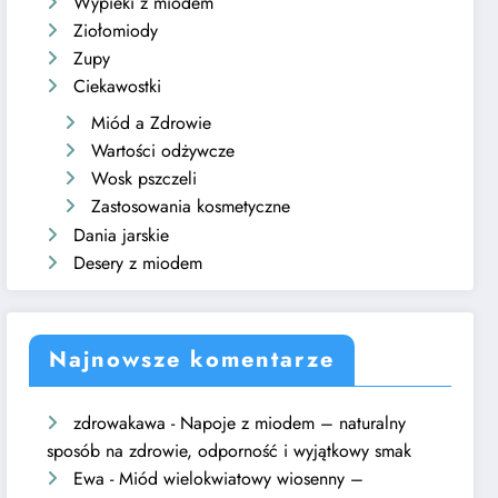
Wypieki z miodem
Ziołomiody
Zupy
Ciekawostki
Miód a Zdrowie
Wartości odżywcze
Wosk pszczeli
Zastosowania kosmetyczne
Dania jarskie
Desery z miodem
Najnowsze komentarze
zdrowakawa
-
Napoje z miodem – naturalny
sposób na zdrowie, odporność i wyjątkowy smak
Ewa
-
Miód wielokwiatowy wiosenny –