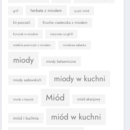
herbata z miodem
grill
ja pić miód
kit pszczeli
Kruche ciasteczka z miodem
Kurczak w miodzie
marynaty na glrill
miekkie pierniczki z miodem
miodowe zeberka
miody
miody balsamiczne
miody w kuchni
miody sadowskich
Miód
miód akacjowy
miody z kaszub
miód w kuchni
miód i kuchnia