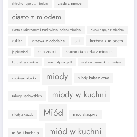
ciasta z miodem
chłodne napoje z miodem
ciasto z miodem
ciasto z rabarbarem i truskawkami polane miodem
ciepłe napoje z miodem
herbata z miodem
cukier
drzewa miododajne
grill
kit pszczeli
Kruche ciasteczka z miodem
ja pić miód
Kurczak w miodzie
marynaty na glrill
miekkie pierniczki z miodem
miody
miody balsamiczne
miodowe zeberka
miody w kuchni
miody sadowskich
Miód
miód akacjowy
miody z kaszub
miód w kuchni
miód i kuchnia