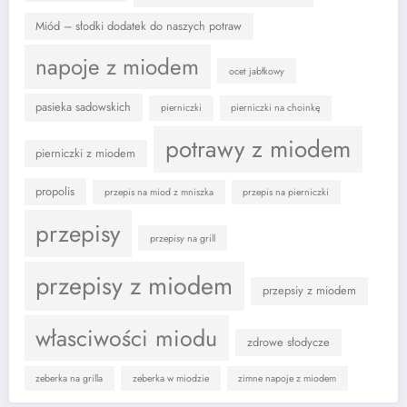
Miód – słodki dodatek do naszych potraw
napoje z miodem
ocet jabłkowy
pasieka sadowskich
pierniczki
pierniczki na choinkę
potrawy z miodem
pierniczki z miodem
propolis
przepis na miod z mniszka
przepis na pierniczki
przepisy
przepisy na grill
przepisy z miodem
przepsiy z miodem
własciwości miodu
zdrowe słodycze
zeberka na grilla
zeberka w miodzie
zimne napoje z miodem