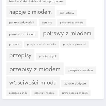
Miód – słodki dodatek do naszych potraw
napoje z miodem
ocet jabłkowy
pasieka sadowskich
pierniczki
pierniczki na choinkę
potrawy z miodem
pierniczki z miodem
propolis
przepis na miod z mniszka
przepis na pierniczki
przepisy
przepisy na grill
przepisy z miodem
przepsiy z miodem
własciwości miodu
zdrowe słodycze
zeberka na grilla
zeberka w miodzie
zimne napoje z miodem