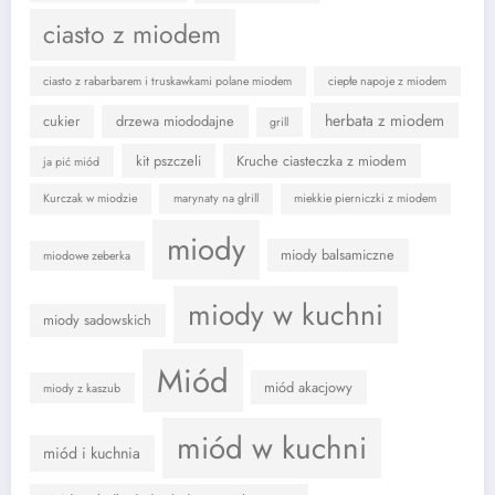
ciasto z miodem
ciasto z rabarbarem i truskawkami polane miodem
ciepłe napoje z miodem
herbata z miodem
cukier
drzewa miododajne
grill
kit pszczeli
Kruche ciasteczka z miodem
ja pić miód
Kurczak w miodzie
marynaty na glrill
miekkie pierniczki z miodem
miody
miody balsamiczne
miodowe zeberka
miody w kuchni
miody sadowskich
Miód
miód akacjowy
miody z kaszub
miód w kuchni
miód i kuchnia