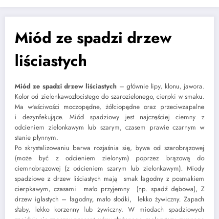
Miód ze spadzi drzew
liściastych
Miód ze spadzi drzew liściastych
– głównie lipy, klonu, jawora.
Kolor od zielonkawozłocistego do szarozielonego, cierpki w smaku.
Ma właściwości moczopędne, żółciopędne oraz przeciwzapalne
i dezynfekujące. Miód spadziowy jest najczęściej ciemny z
odcieniem zielonkawym lub szarym, czasem prawie czarnym w
stanie płynnym.
Po skrystalizowaniu barwa rozjaśnia się, bywa od szarobrązowej
(może być z odcieniem zielonym) poprzez brązową do
ciemnobrązowej (z odcieniem szarym lub zielonkawym). Miody
spadziowe z drzew liściastych mają smak łagodny z posmakiem
cierpkawym, czasami mało przyjemny (np. spadź dębowa), Z
drzew iglastych – łagodny, mało słodki, lekko żywiczny. Zapach
słaby, lekko korzenny lub żywiczny. W miodach spadziowych