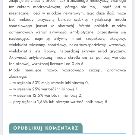
znajduje się znaczny procent cukru złożonego, melecytozy, zwanego
też cukrem modrzewiowym, którego nie ma, bądź jest w
nieznacznej ilości w miodzie nektarowym. Jego duża ilość może
być niekiedy przyczyną bardzo szybkiej krystalizacji miodu
spadziowego (nawet w plastrach). Wśród polskich miodów
odmianowych wzrost aktywności antybiotycznej przedstawia się
następująco: najmniej aktywny miód rzepakowy, akacjowy,
wielokwiat wiosenny, spadziowy, nektarowo-spadziowy, wrzosowy,
wielokwiat z lata, lipowy, najbardziej aktywny miód gryczany.
Aktywność antybiotyczną miodu określa się za pomocą wartości
inhibinowej, wyrażonej liczbami od 0 do 5.
Miody hamujące rozwój wzorcowego szczepu gronkowca
złocistego:
– w stężeniu 50% mają wartość inhibinową 0,
– w stężeniu 25% wartość inhibinową 1,
– w stężeniu 12,5% wartość inhibinową 2,
– przy stężeniu 1,56% lub niższym wartość inhibinową 5.
OPUBLIKUJ KOMENTARZ