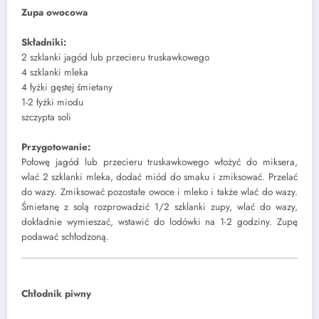
Zupa owocowa
Składniki:
2 szklanki jagód lub przecieru truskawkowego
4 szklanki mleka
4 łyżki gęstej śmietany
1-2 łyżki miodu
szczypta soli
Przygotowanie:
Połowę jagód lub przecieru truskawkowego włożyć do miksera,
wlać 2 szklanki mleka, dodać miód do smaku i zmiksować. Przelać
do wazy. Zmiksować pozostałe owoce i mleko i także wlać do wazy.
Śmietanę z solą rozprowadzić 1/2 szklanki zupy, wlać do wazy,
dokładnie wymieszać, wstawić do lodówki na 1-2 godziny. Zupę
podawać schłodzoną.
Chłodnik piwny