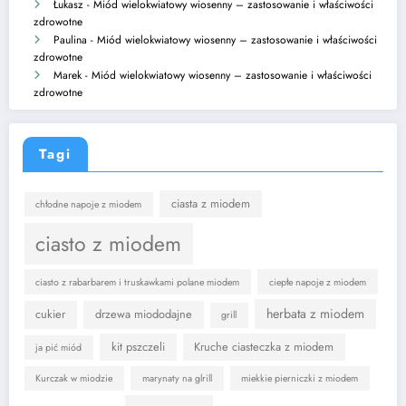
Łukasz
-
Miód wielokwiatowy wiosenny – zastosowanie i właściwości
zdrowotne
Paulina
-
Miód wielokwiatowy wiosenny – zastosowanie i właściwości
zdrowotne
Marek
-
Miód wielokwiatowy wiosenny – zastosowanie i właściwości
zdrowotne
Tagi
ciasta z miodem
chłodne napoje z miodem
ciasto z miodem
ciasto z rabarbarem i truskawkami polane miodem
ciepłe napoje z miodem
herbata z miodem
cukier
drzewa miododajne
grill
kit pszczeli
Kruche ciasteczka z miodem
ja pić miód
Kurczak w miodzie
marynaty na glrill
miekkie pierniczki z miodem