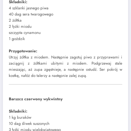
Składniki:
4 szklanki jasnego piwa
40 dag sera twarogowego
2 żółtka
2 łyżki miodu
szczypta cynamonu
1 goździk
Przygotowanie:
Utrzyj żółtka z miodem. Następnie zagotuj piwo z przyprawami i
zaciągnij z żółtkami ubitymi z miodem. Podgrzewaj stale
mieszając, aż zupa zgęstnieje, a następnie ostudź. Ser pokrój w
kostkę, nałóż do talerzy a następnie zalej zupą.
Barszcz czerwony wykwintny
Składniki:
1 kg buraków
10 dag śliwek suszonych
3 łyżki miodu wielokwiatowego