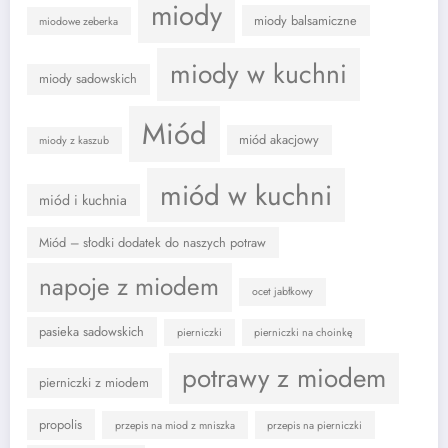
miody
miody balsamiczne
miodowe zeberka
miody w kuchni
miody sadowskich
Miód
miód akacjowy
miody z kaszub
miód w kuchni
miód i kuchnia
Miód – słodki dodatek do naszych potraw
napoje z miodem
ocet jabłkowy
pasieka sadowskich
pierniczki
pierniczki na choinkę
potrawy z miodem
pierniczki z miodem
propolis
przepis na miod z mniszka
przepis na pierniczki