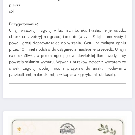
pieprz
sól
Przygotowanie:
Umyj, wyszoruj i ugotuj w łupinach buraki. Następnie je ostudź,
obierz oraz zetrzyj na grubej tarce do jarzyn. Zalej litrem wody i
powoli gotuj doprowadzając do wrzenia. Gotuj na wolnym ogniu
przez 10 minut i odstaw do ostygnięcia, następnie przecedź. Umyj i
namocz śliwki, a potem ugotuj je w niewielkiej ilości wody, aby
powstała szklanka wywaru. Wywar z buraków połącz z wywarem ze
śliwek, zagotuj, dodaj miód i przypraw do smaku. Podawaj z
pasztecikami, naleśnikami, czy kapusta z grzybami lub fasolą.