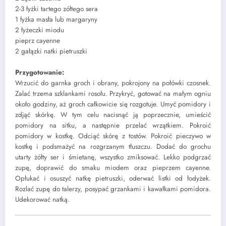
2-3 łyżki tartego zółtego sera
1 łyżka masła lub margaryny
2 łyżeczki miodu
pieprz cayenne
2 gałązki natki pietruszki
Przygotowanie:
Wrzucić do garnka groch i obrany, pokrojony na połówki czosnek.
Zalać trzema szklankami rosołu. Przykryć, gotować na małym ogniu
około godziny, aż groch całkowicie się rozgotuje. Umyć pomidory i
zdjąć skórkę. W tym celu nacisnąć ją poprzecznie, umieścić
pomidory na sitku, a następnie przelać wrzątkiem. Pokroić
pomidory w kostkę. Odciąć skórę z tostów. Pokroić pieczywo w
kostkę i podsmażyć na rozgrzanym tłuszczu. Dodać do grochu
utarty żółty ser i śmietanę, wszystko zmiksować. Lekko podgrzać
zupę, doprawić do smaku miodem oraz pieprzem cayenne.
Opłukać i osuszyć natkę pietruszki, oderwać listki od łodyżek.
Rozlać zupę do talerzy, posypać grzankami i kawałkami pomidora.
Udekorować natką.