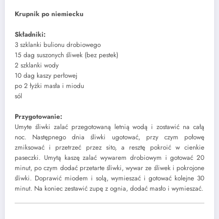
Krupnik po niemiecku
Składniki:
3 szklanki bulionu drobiowego
15 dag suszonych śliwek (bez pestek)
2 szklanki wody
10 dag kaszy perłowej
po 2 łyżki masła i miodu
sól
Przygotowanie:
Umyte śliwki zalać przegotowaną letnią wodą i zostawić na całą
noc. Następnego dnia śliwki ugotować, przy czym połowę
zmiksować i przetrzeć przez sito, a resztę pokroić w cienkie
paseczki. Umytą kaszę zalać wywarem drobiowym i gotować 20
minut, po czym dodać przetarte śliwki, wywar ze śliwek i pokrojone
śliwki. Doprawić miodem i solą, wymieszać i gotować kolejne 30
minut. Na koniec zestawić zupę z ognia, dodać masło i wymieszać.