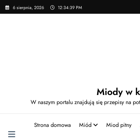
Skip
6 sierpnia, 2026
12:34:40 PM
to
content
Miody w k
W naszym portalu znajdują się przepisy na p
Strona domowa
Miód
Miod pitny