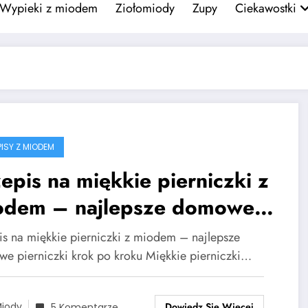
Wypieki z miodem
Ziołomiody
Zupy
Ciekawostki
PISY Z MIODEM
epis na miękkie pierniczki z
odem – najlepsze domowe
rniczki krok po kroku
is na miękkie pierniczki z miodem – najlepsze
e pierniczki krok po kroku Miękkie pierniczki…
Dowiedz Się Więcej
iody
5 Komentarze