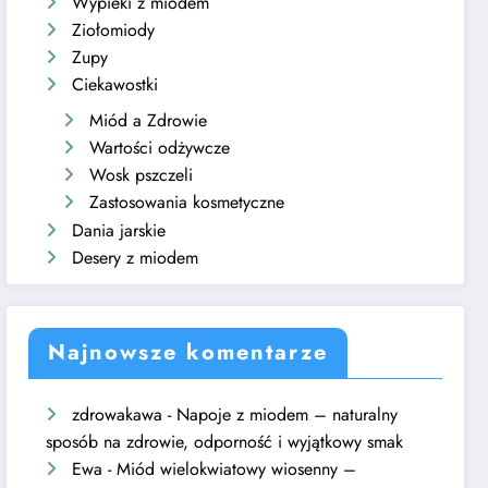
Wypieki z miodem
Ziołomiody
Zupy
Ciekawostki
Miód a Zdrowie
Wartości odżywcze
Wosk pszczeli
Zastosowania kosmetyczne
Dania jarskie
Desery z miodem
Najnowsze komentarze
zdrowakawa
-
Napoje z miodem – naturalny
sposób na zdrowie, odporność i wyjątkowy smak
Ewa
-
Miód wielokwiatowy wiosenny –