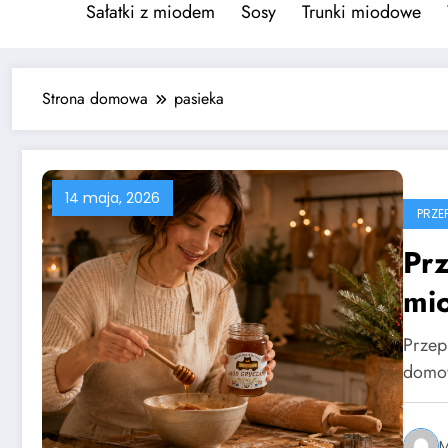
Sałatki z miodem
Sosy
Trunki miodowe
Strona domowa
pasieka
14 maja, 2026
PRZE
Prz
mi
pie
Przep
domow
M