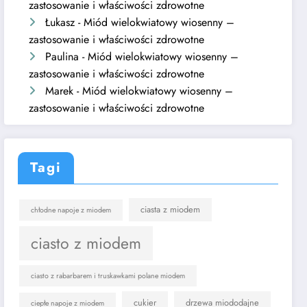
zastosowanie i właściwości zdrowotne
Łukasz
-
Miód wielokwiatowy wiosenny –
zastosowanie i właściwości zdrowotne
Paulina
-
Miód wielokwiatowy wiosenny –
zastosowanie i właściwości zdrowotne
Marek
-
Miód wielokwiatowy wiosenny –
zastosowanie i właściwości zdrowotne
Tagi
ciasta z miodem
chłodne napoje z miodem
ciasto z miodem
ciasto z rabarbarem i truskawkami polane miodem
cukier
drzewa miododajne
ciepłe napoje z miodem