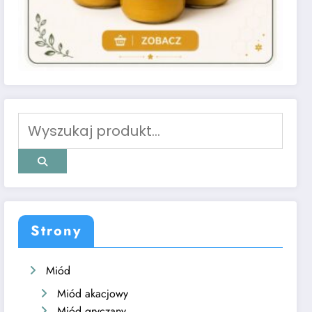
Strony
Miód
Miód akacjowy
Miód gryczany