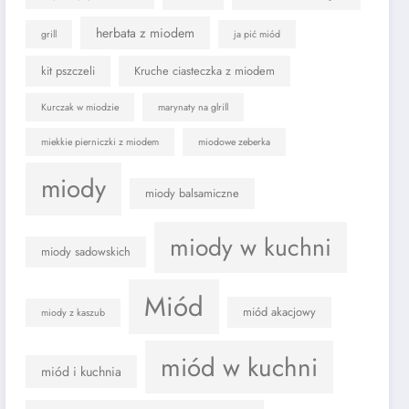
herbata z miodem
grill
ja pić miód
kit pszczeli
Kruche ciasteczka z miodem
Kurczak w miodzie
marynaty na glrill
miekkie pierniczki z miodem
miodowe zeberka
miody
miody balsamiczne
miody w kuchni
miody sadowskich
Miód
miód akacjowy
miody z kaszub
miód w kuchni
miód i kuchnia