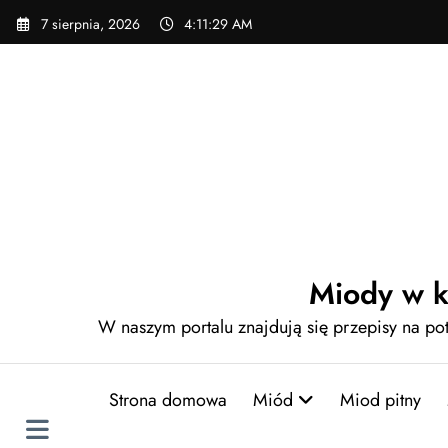
Skip
7 sierpnia, 2026
4:11:30 AM
to
content
Miody w k
W naszym portalu znajdują się przepisy na p
Strona domowa
Miód
Miod pitny