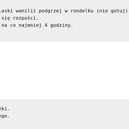
laski wanilii podgrzej w rondelku (nie gotuj).
się rozpuści.

na co najmniej 4 godziny.

ki.

go.
