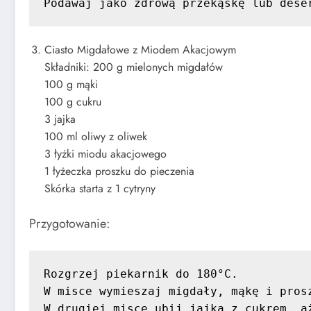
Podawaj jako zdrową przekąskę lub dese
Ciasto Migdałowe z Miodem Akacjowym
Składniki: 200 g mielonych migdałów
100 g mąki
100 g cukru
3 jajka
100 ml oliwy z oliwek
3 łyżki miodu akacjowego
1 łyżeczka proszku do pieczenia
Skórka starta z 1 cytryny
Przygotowanie:
Rozgrzej piekarnik do 180°C.

W misce wymieszaj migdały, mąkę i prosz
W drugiej misce ubij jajka z cukrem, aż