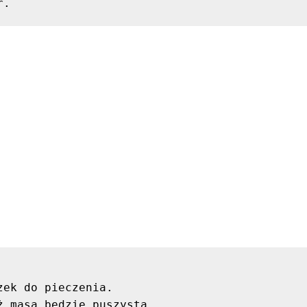
r.
ek do pieczenia.

 masa będzie puszysta.
