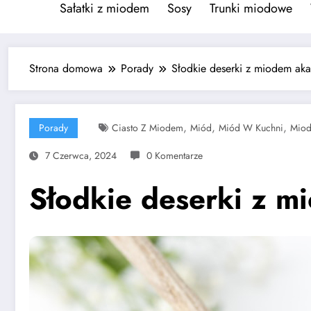
Sałatki z miodem
Sosy
Trunki miodowe
Strona domowa
Porady
Słodkie deserki z miodem ak
,
,
,
Porady
Ciasto Z Miodem
Miód
Miód W Kuchni
Miod
7 Czerwca, 2024
0 Komentarze
Słodkie deserki z 