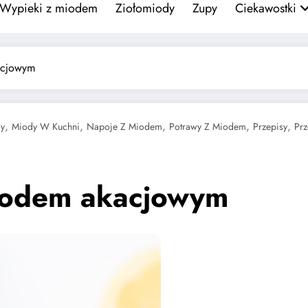
Wypieki z miodem
Ziołomiody
Zupy
Ciekawostki
acjowym
,
,
,
,
,
y
Miody W Kuchni
Napoje Z Miodem
Potrawy Z Miodem
Przepisy
Pr
miodem akacjowym