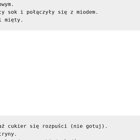
wym.

y sok i połączyły się z miodem.

i mięty.
ż cukier się rozpuści (nie gotuj).

ryny.
