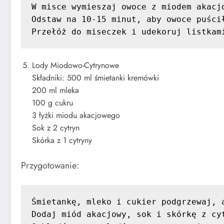
W misce wymieszaj owoce z miodem akacjo
Odstaw na 10-15 minut, aby owoce puścił
Przełóż do miseczek i udekoruj listkam
Lody Miodowo-Cytrynowe
Składniki: 500 ml śmietanki kremówki
200 ml mleka
100 g cukru
3 łyżki miodu akacjowego
Sok z 2 cytryn
Skórka z 1 cytryny
Przygotowanie:
Śmietankę, mleko i cukier podgrzewaj, a
Dodaj miód akacjowy, sok i skórkę z cyt