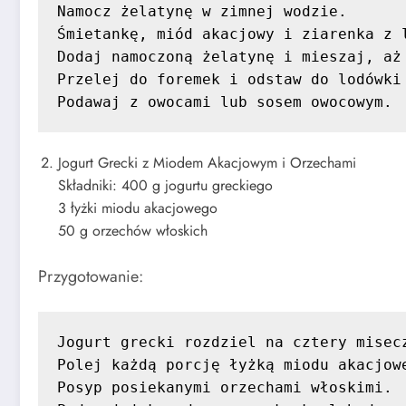
Namocz żelatynę w zimnej wodzie.

Śmietankę, miód akacjowy i ziarenka z 
Dodaj namoczoną żelatynę i mieszaj, aż 
Przelej do foremek i odstaw do lodówki 
Podawaj z owocami lub sosem owocowym.
Jogurt Grecki z Miodem Akacjowym i Orzechami
Składniki: 400 g jogurtu greckiego
3 łyżki miodu akacjowego
50 g orzechów włoskich
Przygotowanie:
Jogurt grecki rozdziel na cztery misecz
Polej każdą porcję łyżką miodu akacjowe
Posyp posiekanymi orzechami włoskimi.
