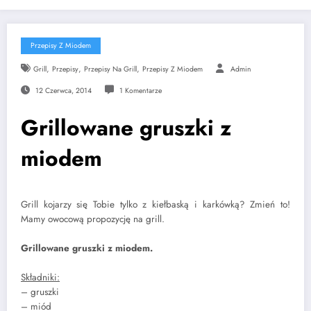
Przepisy Z Miodem
,
,
,
Grill
Przepisy
Przepisy Na Grill
Przepisy Z Miodem
Admin
12 Czerwca, 2014
1 Komentarze
Grillowane gruszki z
miodem
Grill kojarzy się Tobie tylko z kiełbaską i karkówką? Zmień to!
Mamy owocową propozycję na grill.
Grillowane gruszki z miodem.
Składniki:
– gruszki
– miód